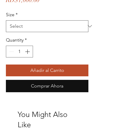
RD$1,000.00
Size
*
Quantity
*
Añadir al Carrito
Comprar Ahora
You Might Also
Like