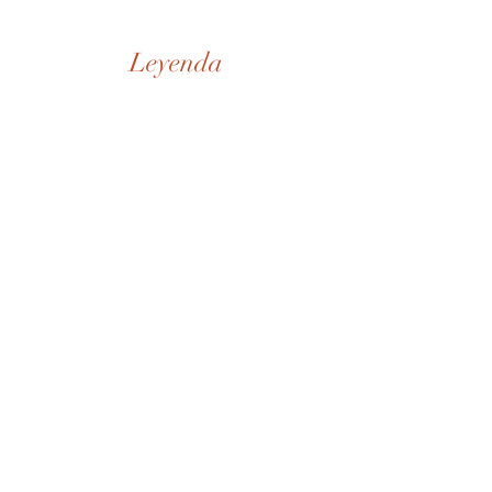
Leyenda
Nuestra Historia
Tienda
De la Casa
SD Museo
Contactos
Whatsapp