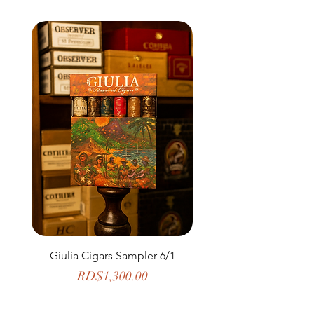
Giulia Cigars Sampler 6/1
The Banker by H. U
Price
RD$1,300.00