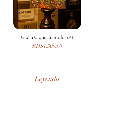
Giulia Cigars Sampler 6/1
The Banker by H. U
Price
RD$1,300.00
Leyenda
Nuestra Historia
Tienda