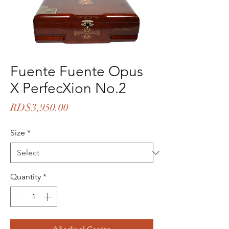
Fuente Fuente Opus
X PerfecXion No.2
Price
RD$3,950.00
Size
*
Quantity
*