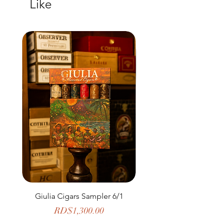
Like
Giulia Cigars Sampler 6/1
The Banker by H. U
Price
RD$1,300.00