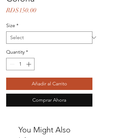
Price
RD$150.00
Size
*
Quantity
*
Añadir al Carrito
Comprar Ahora
You Might Also