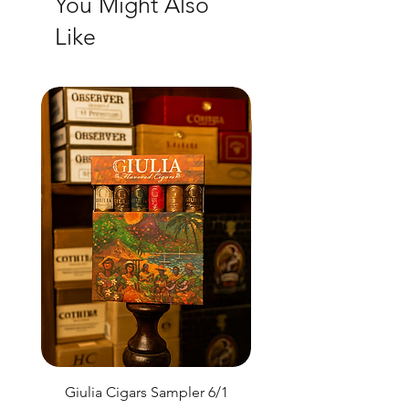
You Might Also
Like
Giulia Cigars Sampler 6/1
The Banker by H. U