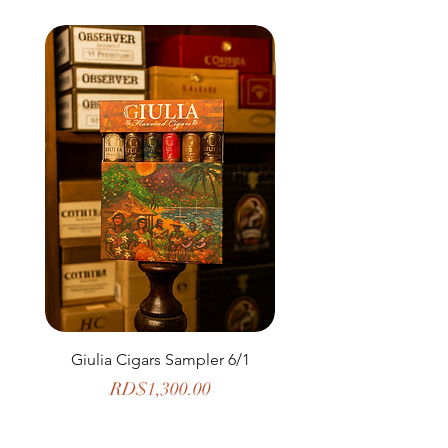
Giulia Cigars Sampler 6/1
The Banker by H. U
Price
RD$1,300.00