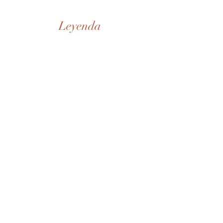
Leyenda
Nuestra Historia
Tienda
De la Casa
SD Museo
Contactos
Whatsapp