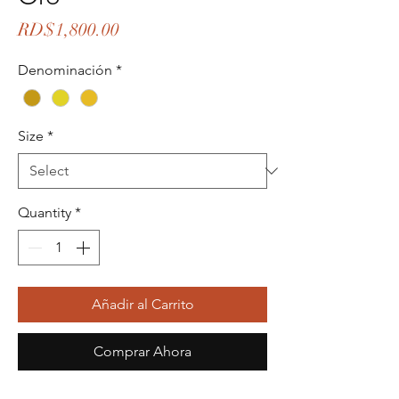
Price
RD$1,800.00
Denominación
*
Size
*
Quantity
*
Añadir al Carrito
Comprar Ahora