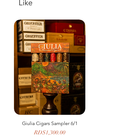
Like
Giulia Cigars Sampler 6/1
The Banker by H. U
Price
RD$1,300.00