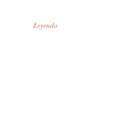
Leyenda
Nuestra Historia
Tienda
De la Casa
SD Museo
Contactos