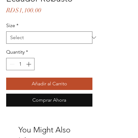
Price
RD$1,100.00
Size
*
Quantity
*
Añadir al Carrito
Comprar Ahora
You Might Also