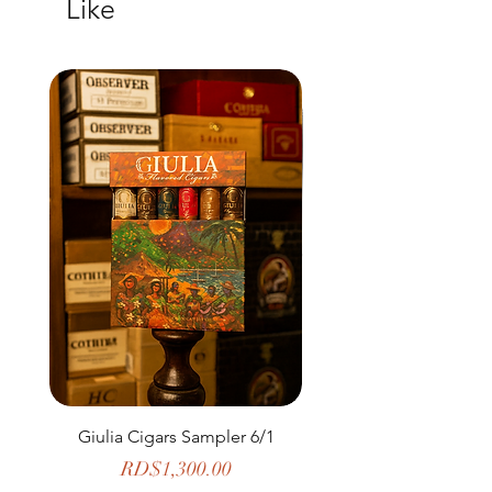
Like
Giulia Cigars Sampler 6/1
The Banker by H. U
Price
RD$1,300.00