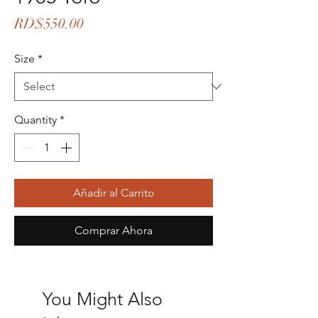
Price
RD$550.00
Size
*
Quantity
*
Añadir al Carrito
Comprar Ahora
You Might Also