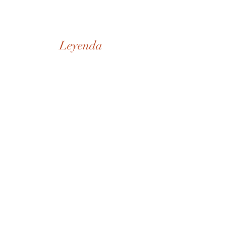
Leyenda
Nuestra Historia
Tienda
De la Casa
SD Museo
Contactos